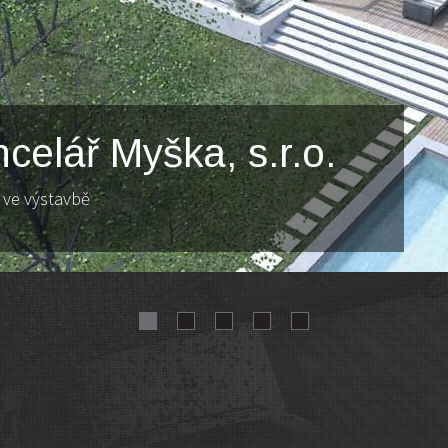
celář Myška, s.r.o.
 ve výstavbě